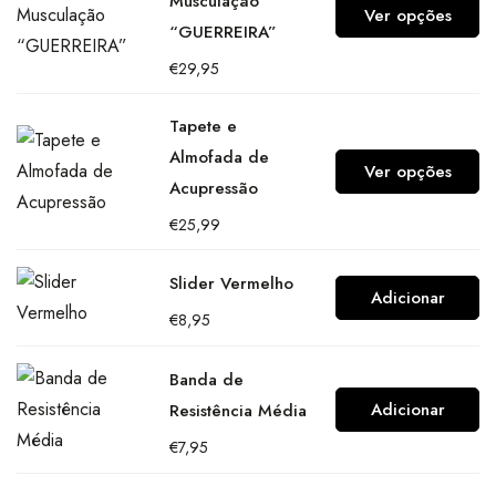
Musculação
Ver opções
“GUERREIRA”
€
29,95
Tapete e
Almofada de
Ver opções
Acupressão
€
25,99
Slider Vermelho
Adicionar
€
8,95
Banda de
Adicionar
Resistência Média
€
7,95