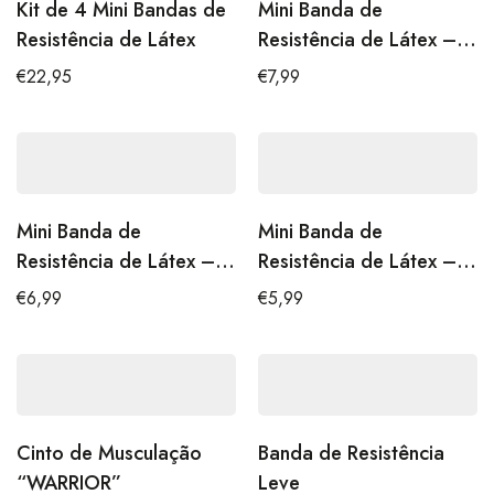
Kit de 4 Mini Bandas de
Mini Banda de
Resistência de Látex
Resistência de Látex –
X-Forte
€
22,95
€
7,99
Mini Banda de
Mini Banda de
Resistência de Látex –
Resistência de Látex –
Forte
Média
€
6,99
€
5,99
Cinto de Musculação
Banda de Resistência
“WARRIOR”
Leve