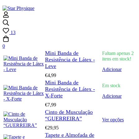
13
0
Wishlist
Mini Banda de
Faltam apenas
2
itens em stock!
Resistência de Látex -
Leve
Adicionar
€
4,99
Mini Banda de
Em stock
Resistência de Látex -
X-Forte
Adicionar
€
7,99
Cinto de Musculação
“GUERREIRA”
This
Ver opções
product
€
29,95
has
Tapete e Almofada de
multipl