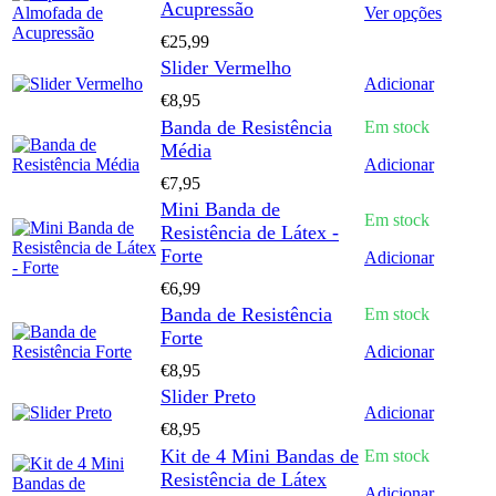
Acupressão
variants
This
Ver opções
The
product
€
25,99
options
has
Slider Vermelho
may
multipl
Adicionar
be
variants
€
8,95
chosen
The
Banda de Resistência
Em stock
on
options
Média
the
may
Adicionar
product
be
€
7,95
page
chosen
Mini Banda de
on
Em stock
Resistência de Látex -
the
product
Forte
Adicionar
page
€
6,99
Banda de Resistência
Em stock
Forte
Adicionar
€
8,95
Slider Preto
Adicionar
€
8,95
Kit de 4 Mini Bandas de
Em stock
Resistência de Látex
Adicionar