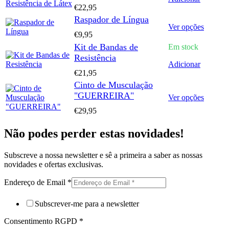
€
22,95
Raspador de Língua
This
Ver opções
€
9,95
product
has
Kit de Bandas de
Em stock
multipl
Resistência
variants
Adicionar
The
€
21,95
options
Cinto de Musculação
may
"GUERREIRA"
This
Ver opções
be
product
chosen
€
29,95
has
on
multipl
the
Não podes perder estas novidades!
variants
product
The
page
options
Subscreve a nossa newsletter e sê a primeira a saber as nossas
may
novidades e ofertas exclusivas.
be
chosen
Endereço de Email
*
on
the
Subscrever-me para a newsletter
product
page
Consentimento RGPD
*