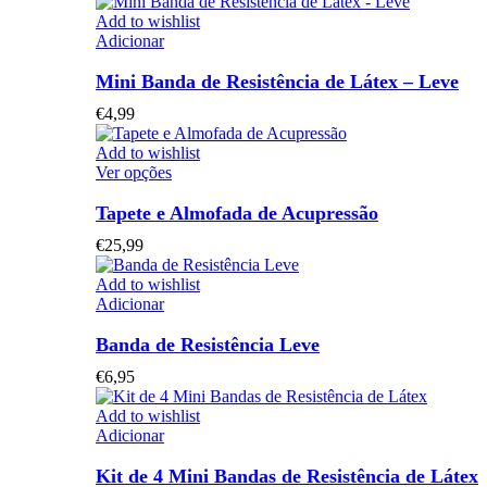
Add to wishlist
Adicionar
Mini Banda de Resistência de Látex – Leve
€
4,99
Add to wishlist
This
Ver opções
product
has
Tapete e Almofada de Acupressão
multiple
€
25,99
variants.
The
Add to wishlist
options
Adicionar
may
be
Banda de Resistência Leve
chosen
on
€
6,95
the
product
Add to wishlist
page
Adicionar
Kit de 4 Mini Bandas de Resistência de Látex