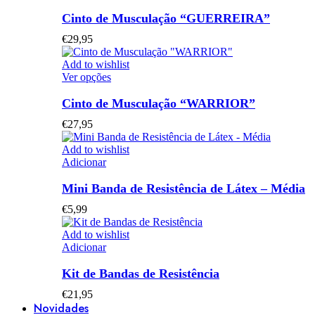
product
has
Cinto de Musculação “GUERREIRA”
multiple
€
29,95
variants.
The
Add to wishlist
options
This
Ver opções
may
product
be
has
Cinto de Musculação “WARRIOR”
chosen
multiple
on
€
27,95
variants.
the
The
product
Add to wishlist
options
page
Adicionar
may
be
Mini Banda de Resistência de Látex – Média
chosen
on
€
5,99
the
product
Add to wishlist
page
Adicionar
Kit de Bandas de Resistência
€
21,95
Novidades