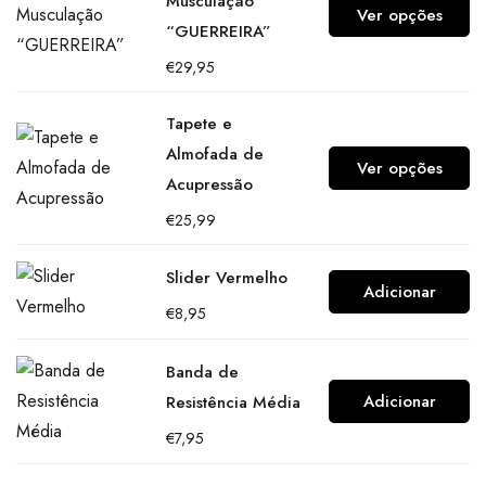
Musculação
Ver opções
“GUERREIRA”
€
29,95
Tapete e
Almofada de
Ver opções
Acupressão
€
25,99
Slider Vermelho
Adicionar
€
8,95
Banda de
Adicionar
Resistência Média
€
7,95