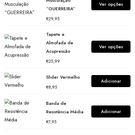
Musculação
Ver opções
“GUERREIRA”
€
29,95
Tapete e
Almofada de
Ver opções
Acupressão
€
25,99
Slider Vermelho
Adicionar
€
8,95
Banda de
Adicionar
Resistência Média
€
7,95