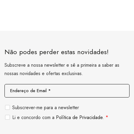
Não podes perder estas novidades!
Subscreve a nossa newsletter e sê a primeira a saber as
nossas novidades e ofertas exclusivas.
E
n
d
Subscrever-me para a newsletter
e
C
Li e concordo com a
Política de Privacidade
.
*
r
o
e
n