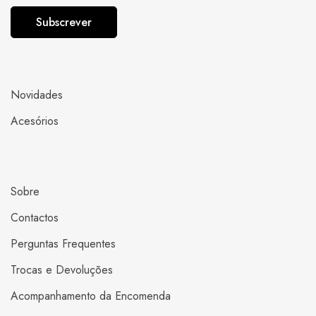
ç
s
Subscrever
o
e
d
n
e
t
E
Novidades
i
m
m
Acesórios
a
e
i
n
l
t
*
Sobre
o
R
Contactos
G
Perguntas Frequentes
P
Trocas e Devoluções
D
*
Acompanhamento da Encomenda