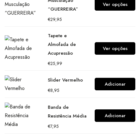
Musculação
Ver opções
“GUERREIRA”
€
29,95
Tapete e
Almofada de
Ver opções
Acupressão
€
25,99
Slider Vermelho
Adicionar
€
8,95
Banda de
Adicionar
Resistência Média
€
7,95