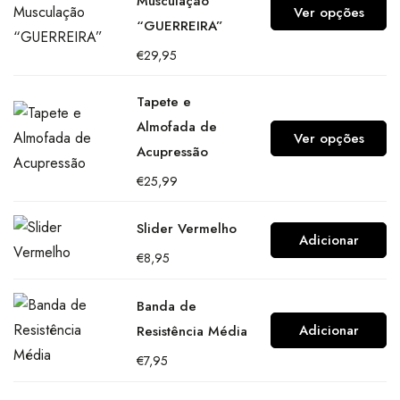
Musculação
Ver opções
“GUERREIRA”
€
29,95
Tapete e
Almofada de
Ver opções
Acupressão
€
25,99
Slider Vermelho
Adicionar
€
8,95
Banda de
Adicionar
Resistência Média
€
7,95